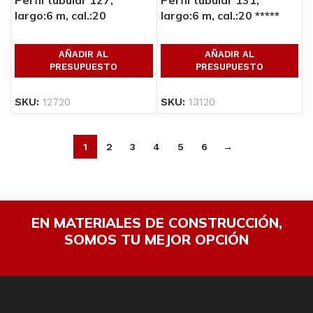
largo:6 m, cal.:20
largo:6 m, cal.:20 *****
AÑADIR AL
AÑADIR AL
PRESUPUESTO
PRESUPUESTO
SKU:
12720
SKU:
13120
1
2
3
4
5
6
→
EN MATERIALES DE CONSTRUCCIÓN,
SOMOS TU MEJOR OPCIÓN