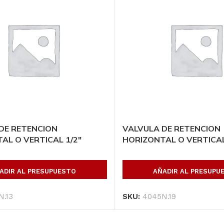
Canal U 10″ (22.76
VIGA IPR 14 X 10 X
kg/ml), largo: 12.20
101.3 Kg/m,
mts *****
Largo:6.10 m
*****IMP
DE RETENCION
VALVULA DE RETENCION
AÑADIR AL
AÑADIR AL
AL O VERTICAL 1/2″
HORIZONTAL O VERTICAL
PRESUPUESTO
PRESUPUESTO
SKU:
CU1012
ADIR AL PRESUPUESTO
AÑADIR AL PRESUPU
SKU:
IPR14101013610
N.13
SKU:
4045N.19