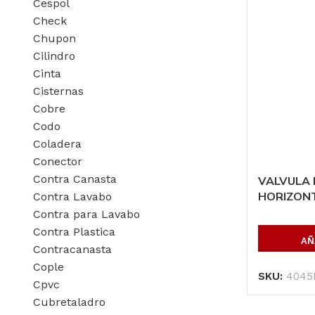
Cespol
Check
Chupon
Cilindro
Cinta
Cisternas
Cobre
Codo
Placa de acero
Coladera
rolado 4′ X 20′,
esp.:3/16″
Conector
Contra Canasta
VALVULA 
AÑADIR AL
HORIZONT
Contra Lavabo
PRESUPUESTO
Contra para Lavabo
Contra Plastica
SKU:
P3164X20
AÑ
Contracanasta
Cople
SKU:
4045
Cpvc
Cubretaladro