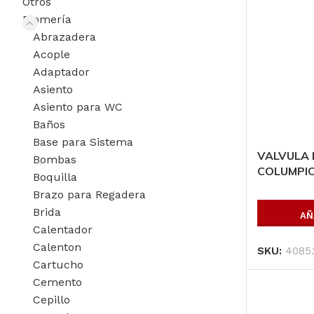
Otros
Plomería
Abrazadera
Acople
Adaptador
Asiento
Asiento para WC
Baños
Base para Sistema
VALVULA 
Bombas
COLUMPIO
Boquilla
Brazo para Regadera
Brida
AÑ
Calentador
Calenton
SKU:
4085.
Cartucho
Cemento
Productos P
Cepillo