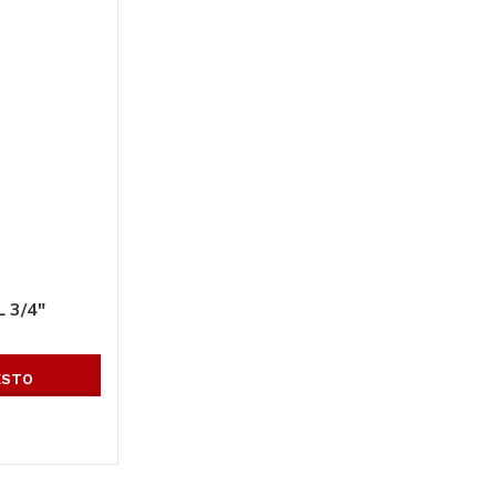
 3/4″
ESTO
Todos los productos
Conoce toda nuestra línea de productos