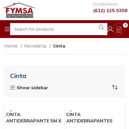
Contáctanos
(612) 125 0358
0
Home
Ferretería
Cinta
Cinta
Show sidebar
CINTA
CINTA
ANTIDERRAPANTE 5M X
ANTIDERRAPANTES
50 MM
23CM X 50MM