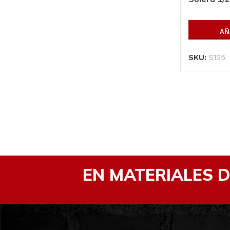
AÑ
SKU:
S125
EN MATERIALES 