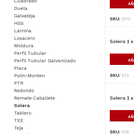
Cuadrado
AÑ
Duela
Galvateja
SKU:
S110
HSS
Lámina
Losacero
Solera 1 x
Moldura
Perfil Tubular
Perfil Tubular Galvanizado
AÑ
Placa
Polin-Monten
SKU:
S13
PTR
Redondo
Solera 1 x
Remate Caballete
Solera
Tablero
AÑ
TEE
Productos P
Teja
SKU:
S18