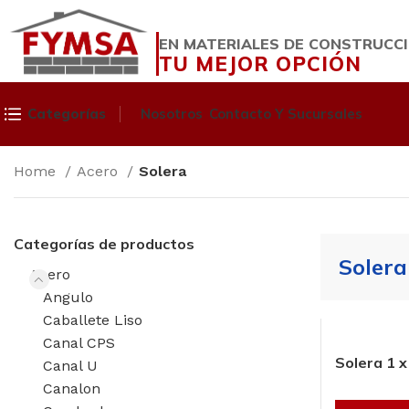
EN MATERIALES DE CONSTRUCC
TU MEJOR OPCIÓN
Categorías
Nosotros
Contacto Y Sucursales
Home
Acero
Solera
Categorías de productos
Solera
Acero
Angulo
Caballete Liso
Canal CPS
Solera 1 x
Canal U
Canalon