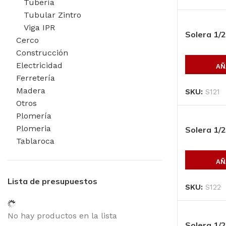
Tubería
Tubular Zintro
Viga IPR
Solera 1/2
Cerco
Construcción
Electricidad
AÑ
Ferretería
Madera
SKU:
S121
VIGA IPR 21 X 6 1
Otros
84.9 Kg/m,
Plomería
Largo:6.10 m
Plomeria
*****IMP
Solera 1/2
AÑADIR AL
Tablaroca
PRESUPUESTO
AÑ
SKU:
IPR216128496
Lista de presupuestos
SKU:
S122
No hay productos en la lista
Solera 1/2