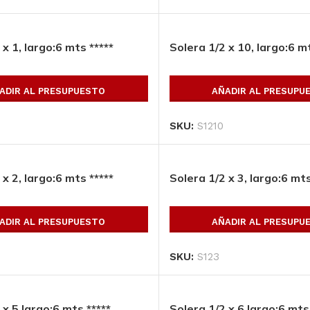
 x 1, largo:6 mts *****
Solera 1/2 x 10, largo:6 mt
ADIR AL PRESUPUESTO
AÑADIR AL PRESUPU
Lamina negra lisa 3′
X 8′, Cal.: 12*****
SKU:
S1210
/2 X
VIGA IPR 21 X 8 1/4 X
101.3 Kg/m,
AÑADIR AL
Largo:12.20 m
PRESUPUESTO
*****IMP
 x 2, largo:6 mts *****
Solera 1/2 x 3, largo:6 mts
AÑADIR AL
SKU:
LNLC123X8
PRESUPUESTO
ADIR AL PRESUPUESTO
AÑADIR AL PRESUPU
10
SKU:
IPR218141013122
SKU:
S123
 x 5 largo:6 mts *****
Solera 1/2 x 6 largo:6 mts