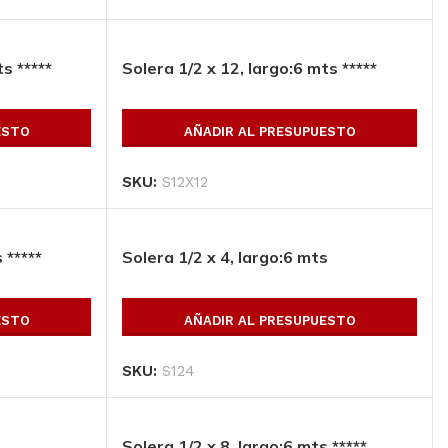
s *****
Solera 1/2 x 12, largo:6 mts *****
ESTO
AÑADIR AL PRESUPUESTO
SKU:
S12X12
 *****
Solera 1/2 x 4, largo:6 mts
ESTO
AÑADIR AL PRESUPUESTO
SKU:
S124
Todos los productos
Conoce toda nuestra línea de productos
Solera 1/2 x 8, largo:6 mts *****