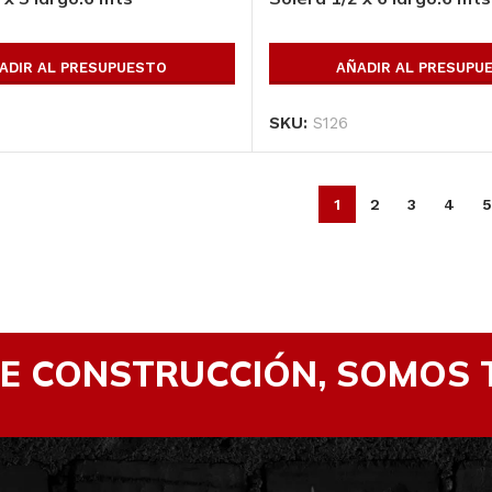
ADIR AL PRESUPUESTO
AÑADIR AL PRESUPU
SKU:
S126
1
2
3
4
5
DE CONSTRUCCIÓN, SOMOS 