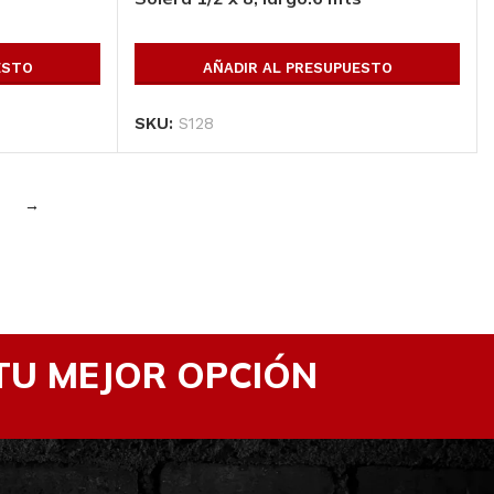
Ver Productos
ESTO
AÑADIR AL PRESUPUESTO
SKU:
S128
→
TU MEJOR OPCIÓN