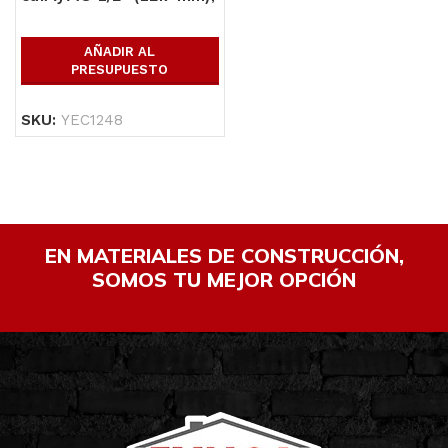
4′ (1.22 mts) x 8′ (2.44
mts)
AÑADIR AL
PRESUPUESTO
SKU:
YEC1248
EN MATERIALES DE CONSTRUCCIÓN,
SOMOS TU MEJOR OPCIÓN