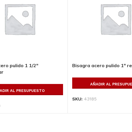
ero pulido 1 1/2″
Bisagra acero pulido 1″ r
ar
AÑADIR AL PRESUPU
ADIR AL PRESUPUESTO
SKU:
43185
6
opulares