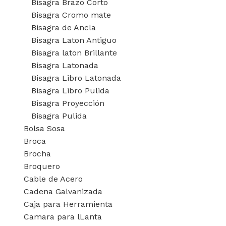
Bisagra Brazo Corto
Bisagra Cromo mate
Bisagra de Ancla
Bisagra Laton Antiguo
Bisagra laton Brillante
Bisagra Latonada
Losacero 25 largo
Bisagra Libro Latonada
18′ cal. 20*****
Bisagra Libro Pulida
Bisagra Proyección
Bisagra Pulida
AÑADIR AL
PRESUPUESTO
Bolsa Sosa
Broca
SKU:
LSC2018
Brocha
Broquero
Cable de Acero
Cadena Galvanizada
Caja para Herramienta
Camara para lLanta