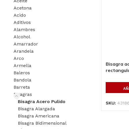
Aceite
Acetona
Acido
Aditivos
Alambres
Alcohol
Amarrador
Arandela
Arco
Bisagra ac
Armella
rectangul
Baleros
Bandola
Barreta
AÑ
Bisagras
Bisagra Acero Pulido
SKU:
4318
Bisagra Alargada
Bisagra Americana
Productos P
Bisagra Bidimensional