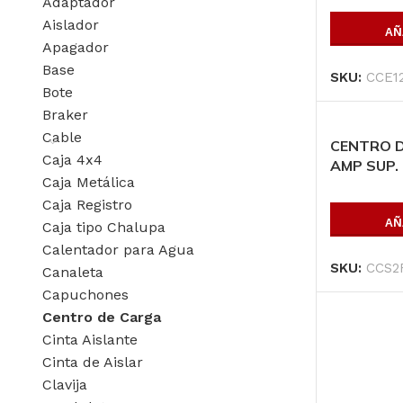
Adaptador
Aislador
AÑ
Apagador
Base
SKU:
CCE1
Bote
Braker
Cable
CENTRO D
Caja 4x4
AMP SUP. 
Caja Metálica
Caja Registro
AÑ
Caja tipo Chalupa
Calentador para Agua
SKU:
CCS2
Canaleta
Capuchones
Centro de Carga
Cinta Aislante
Cinta de Aislar
Productos P
Clavija