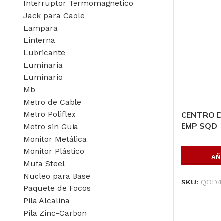
Interruptor Termomagnetico
Jack para Cable
Lampara
Linterna
Lubricante
Luminaria
Luminario
Mb
Metro de Cable
Metro Poliflex
CENTRO D
EMP SQD
Metro sin Guia
Monitor Metálica
Monitor Plástico
AÑ
Mufa Steel
Nucleo para Base
SKU:
QOD
Paquete de Focos
Pila Alcalina
Pila Zinc-Carbon