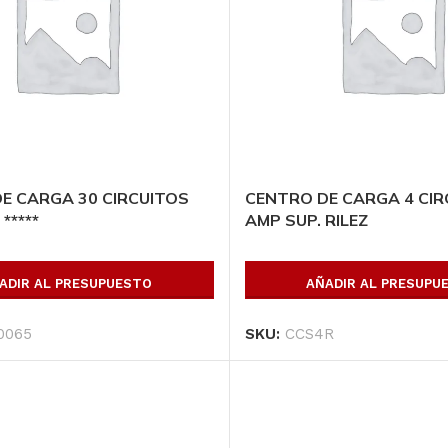
TUBO
VIGA IPR 12 X 6 1/2 X
l.
GALVANIZADO CED.
44.6kg/m, Largo:12.2
mts
40 1/2″
0m *****
AÑADIR AL
AÑADIR AL
PRESUPUESTO
PRESUPUESTO
E CARGA 30 CIRCUITOS
CENTRO DE CARGA 4 CIR
SKU:
TG12
SKU:
IPR126124412
*****
AMP SUP. RILEZ
ADIR AL PRESUPUESTO
AÑADIR AL PRESUPU
0065
SKU:
CCS4R