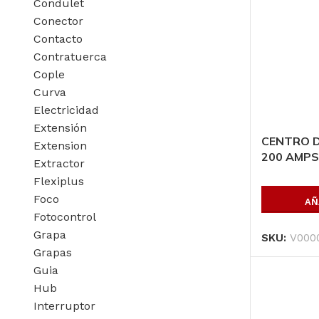
Condulet
Conector
Lamina
Contacto
antiderrapante ca
Contratuerca
1/8, 4′ x 8′ (1.22 
Cople
X 2.44 mts)*****
Curva
AÑADIR AL
PRESUPUESTO
Electricidad
Extensión
CENTRO D
SKU:
LANTC1/848
Extension
200 AMPS 
Extractor
Flexiplus
Foco
AÑ
Fotocontrol
Grapa
SKU:
V000
Grapas
Guia
Hub
Interruptor