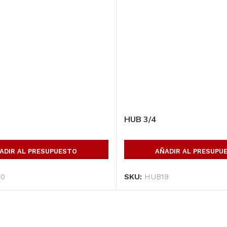
HSS 8 x 8 Esp. 1/2
6.10 mt (444 kg)
*****
Perfil tubular C-125,
AÑADIR AL
largo:6 m, cal.:14
HUB 3/4
PRESUPUESTO
SKU:
HSS8812610
AÑADIR AL
ADIR AL PRESUPUESTO
AÑADIR AL PRESUPU
PRESUPUESTO
0
SKU:
HUB19
SKU:
C12514