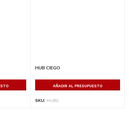
Todos los productos
Conoce toda nuestra línea de productos
Ver Productos
HUB CIEGO
ESTO
AÑADIR AL PRESUPUESTO
SKU:
HUBC