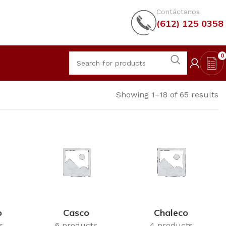
Contáctanos
(612) 125 0358
0
Showing 1–18 of 65 results
o
Casco
Chaleco
s
6 products
4 products