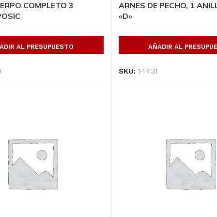
UERPO COMPLETO 3
ARNES DE PECHO, 1 ANIL
POSIC
«D»
ADIR AL PRESUPUESTO
AÑADIR AL PRESUPU
HSS 4 x 4 Esp. 3/8
9
SKU:
14431
12.20 mt (314 kg)
*****
Lamina galvanizada
23.8
lisa 3 x 8, cal.:16
0 m
AÑADIR AL
PRESUPUESTO
AÑADIR AL
SKU:
HSS44381220
PRESUPUESTO
SKU:
LGLC16