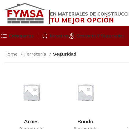
EN MATERIALES DE CONSTRUCC
TU MEJOR OPCIÓN
Categorías
Nosotros
Contacto Y Sucursales
Home
Ferretería
Seguridad
Arnes
Banda
2 products
3 products
1