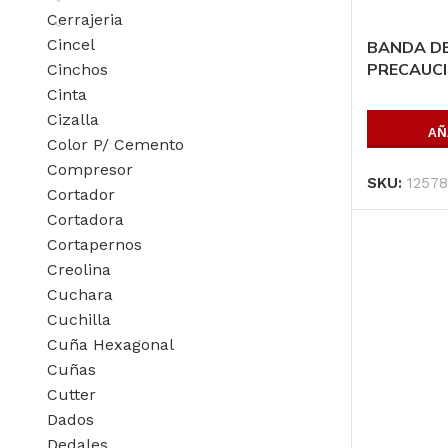
Cerrajeria
Cincel
BANDA DE
PRECAUCI
Cinchos
Cinta
Cizalla
AÑ
Color P/ Cemento
Compresor
SKU:
12578
Cortador
Cortadora
Cortapernos
Creolina
Cuchara
Cuchilla
Cuña Hexagonal
Cuñas
Cutter
Dados
Dedales