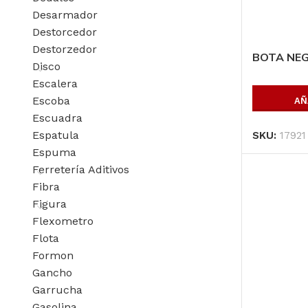
Desarmador
Destorcedor
Destorzedor
BOTA NEG
Disco
Escalera
Escoba
AÑ
Escuadra
Espatula
SKU:
17921
Espuma
Ferretería Aditivos
Fibra
Figura
Flexometro
Flota
Formon
Gancho
Garrucha
Gasolina