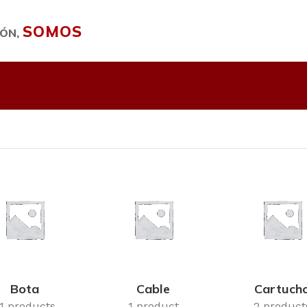
SOMOS
IÓN,
Bota
Cable
Cartuch
1 products
1 product
2 product