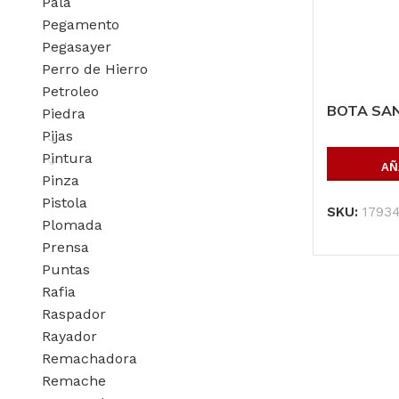
Pala
Pegamento
Pegasayer
Perro de Hierro
Petroleo
BOTA SAN
Piedra
Pijas
Pintura
AÑ
Pinza
Pistola
SKU:
1793
Plomada
Prensa
Puntas
Rafia
Raspador
Rayador
Remachadora
Remache