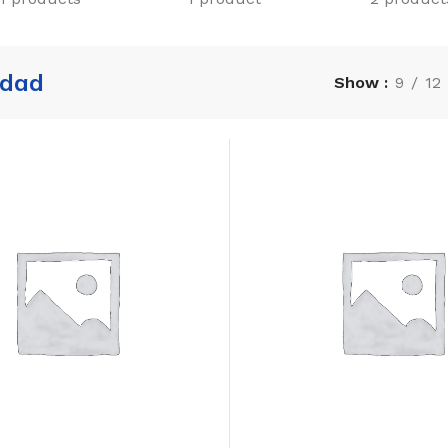
idad
Show
9
12
opulares