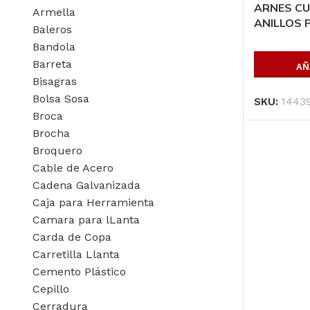
ARNES C
Armella
ANILLOS 
Baleros
Bandola
Barreta
AÑ
Bisagras
Bolsa Sosa
SKU:
1443
Broca
VIGA IPR 6 X 4 X 
Brocha
kg/m, Largo:12.2
Broquero
Cable de Acero
Cadena Galvanizada
AÑADIR AL
Caja para Herramienta
PRESUPUESTO
Camara para lLanta
Carda de Copa
SKU:
IPR64238122
Carretilla Llanta
Cemento Plástico
Cepillo
Cerradura