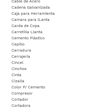
Cable de Acero
Cadena Galvanizada
Tablero 147 3 x 8
Caja para Herramienta
cal.:20 *****
Camara para lLanta
Carda de Copa
Carretilla Llanta
AÑADIR AL
PRESUPUESTO
Cemento Plástico
Cepillo
SKU:
147203X8L
Cerradura
Cerrajeria
Cincel
Cinchos
Cinta
Cizalla
Color P/ Cemento
Compresor
Cortador
Cortadora