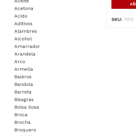
Aceite
AÑ
Acetona
Acido
SKU:
7015
Aditivos
Alambres
Alcohol
Amarrador
Arandela
Arco
Armella
Baleros
Bandola
Barreta
Bisagras
Bolsa Sosa
Broca
Brocha
Productos P
Broquero