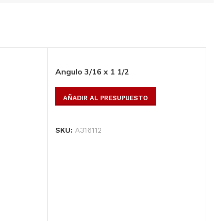
Todos los productos
Conoce toda nuestra línea de productos
Ver Productos
Angulo 3/16 x 1 1/2
AÑADIR AL PRESUPUESTO
SKU:
A316112
A