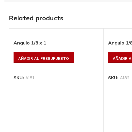
Perfil tubular 159
Related products
largo:6 m, cal.:18*
AÑADIR AL
PRESUPUESTO
Angulo 1/8 x 1
Angulo 1/8
AÑADIR AL PRESUPUESTO
AÑADIR 
SKU:
15918
SKU:
A181
SKU:
A182