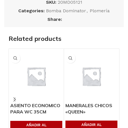
SKU:
20MD05121
Categories:
Bomba Dominator
,
Plomería
Share:
Related products
ASIENTO ECONOMICO
MANERALES CHICOS
MA
PARA WC 35CM
«QUEEN»
«F
BLANCO
TR
AÑADIR AL
AÑADIR AL