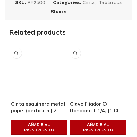
SKU:
PF2500
Categories:
Cinta
,
Tablaroca
Share:
Related products
Cinta esquinera metal
Clavo Fijador C/
Ful
papel (perfatrim) 2
Rondana 1 1/4, (100
Ama
1/16″ (5.24 cm) x 100′
pzas)
Car
(30.80 mts)
pz
AÑADIR AL
AÑADIR AL
PRESUPUESTO
PRESUPUESTO