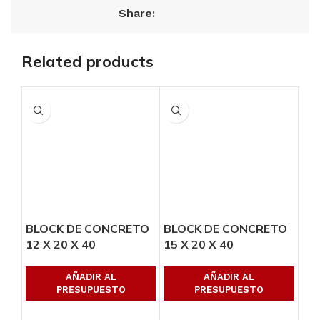
Share:
Related products
BLOCK DE CONCRETO
BLOCK DE CONCRETO
BL
12 X 20 X 40
15 X 20 X 40
X 
AÑADIR AL
AÑADIR AL
PRESUPUESTO
PRESUPUESTO