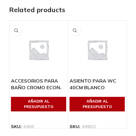
Related products
ACCESORIOS PARA
ASIENTO PARA WC
JU
BAÑO CROMO ECON.
40CM BLANCO
EM
RO
MA
AÑADIR AL
AÑADIR AL
PRESUPUESTO
PRESUPUESTO
SKU:
4900
SKU:
49903
SK