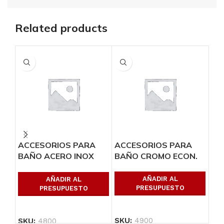
Related products
ACCESORIOS PARA
ACCESORIOS PARA
JU
BAÑO ACERO INOX
BAÑO CROMO ECON.
EM
ECON.
RO
MA
AÑADIR AL
AÑADIR AL
PRESUPUESTO
PRESUPUESTO
SKU:
4900
SKU:
4800
SK