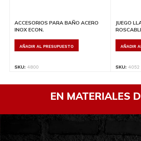
ACCESORIOS PARA BAÑO ACERO
JUEGO LL
INOX ECON.
ROSCABL
AÑADIR AL PRESUPUESTO
AÑADIR 
SKU:
4800
SKU:
4052
EN MATERIALES 