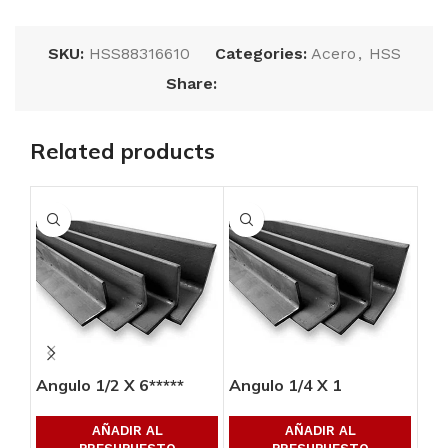
SKU:
HSS88316610
Categories:
Acero
,
HSS
Share:
Related products
Angulo 1/2 X 6*****
Angulo 1/4 X 1
Ang
AÑADIR AL
AÑADIR AL