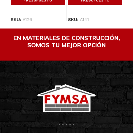
PRESUPUESTO
PRESUPUESTO
SKU:
A126
SKU:
A141
SK
EN MATERIALES DE CONSTRUCCIÓN,
SOMOS TU MEJOR OPCIÓN