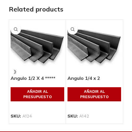
Related products
Angulo 1/2 X 4 *****
Angulo 1/4 x 2
Ang
AÑADIR AL
AÑADIR AL
PRESUPUESTO
PRESUPUESTO
SKU:
A124
SKU:
A142
SK