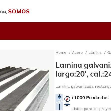
SOMOS
IÓN,
Home
Acero
Lámina
G
Lamina galvani
largo:20′, cal.:2
Lamina galvanizada rectangul
+1000 Productos
Listos para tu proye