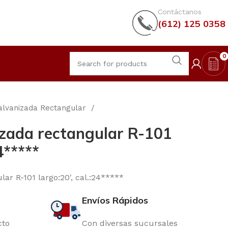
Contáctanos
(612) 125 0358
0
alvanizada Rectangular
zada rectangular R-101
4*****
ar R-101 largo:20′, cal.:24*****
Envíos Rápidos
cto
Con diversas sucursales