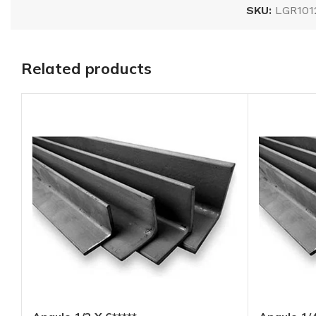
SKU:
LGR101
Related products
Lamina galvaniz
rectangular R-10
largo:24′, cal.:26*
AÑADIR AL
PRESUPUESTO
SKU:
LGR1012624