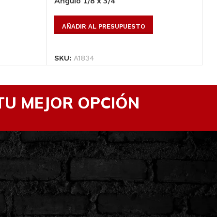
Angulo 1/8 x 3/4
An
Ver Productos
AÑADIR AL PRESUPUESTO
SKU:
A1834
S
TU MEJOR OPCIÓN