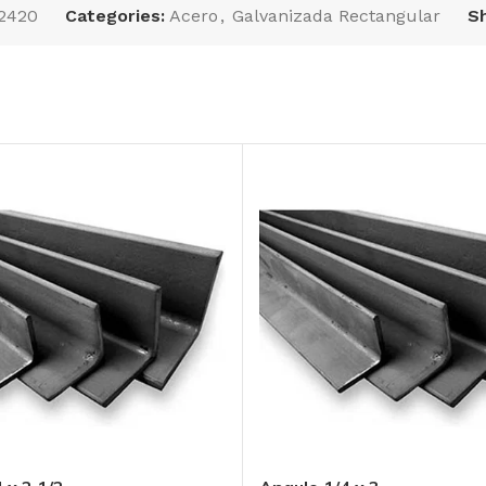
2420
Categories:
Acero
,
Galvanizada Rectangular
Sh
ada
Lamina galvanizada
1
rectangular R-101
****
largo:20′, cal.:24*****
VIGA IPR 16 X 7 X
53.60 kg/m,
AÑADIR AL
Largo:6.10 m *****
PRESUPUESTO
AÑADIR AL
PRESUPUESTO
SKU:
LGR1012420
SKU:
IPR16753610