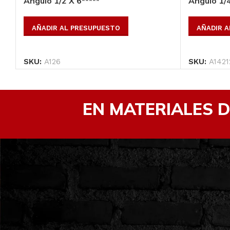
Angulo 1/2 X 6*****
Angulo 1/4
AÑADIR AL PRESUPUESTO
AÑADIR 
SKU:
A126
SKU:
A1421
EN MATERIALES 