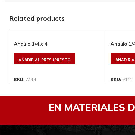
Related products
Redondo 7/8, lar
mts*****
Angulo 1/4 x 4
Angulo 1/4
AÑADIR AL
AÑADIR AL PRESUPUESTO
AÑADIR 
PRESUPUESTO
SKU:
A144
SKU:
A141
SKU:
R78
EN MATERIALES 