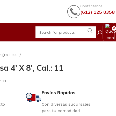
Contáctanos
(612) 125 0358
0
egra Lisa
a 4′ X 8′, Cal.: 11
: 11
Envíos Rápidos
cto
Con diversas sucursales
para tu comodidad