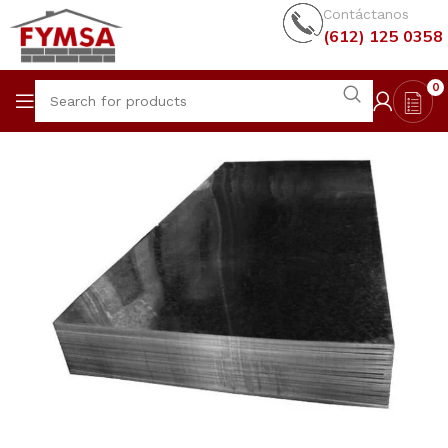
Contáctanos
(612) 125 0358
0