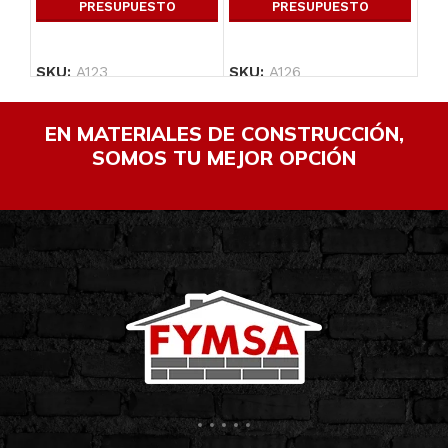
PRESUPUESTO
PRESUPUESTO
SKU:
A123
SKU:
A126
SK
EN MATERIALES DE CONSTRUCCIÓN,
SOMOS TU MEJOR OPCIÓN