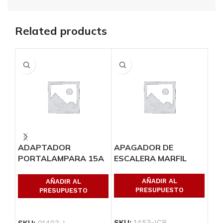
Related products
ADAPTADOR
APAGADOR DE
AP
PORTALAMPARA 15A
ESCALERA MARFIL
DU
660W
15
AÑADIR AL
AÑADIR AL
PRESUPUESTO
PRESUPUESTO
SKU:
1453-ICP
SKU:
01403-I
SK