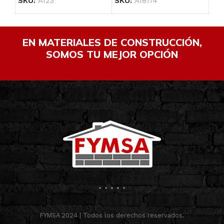
SKU:
A123
SKU:
A18114
SK
EN MATERIALES DE CONSTRUCCIÓN,
SOMOS TU MEJOR OPCIÓN
FYMSA 2024 | Todos los derechos reservados.