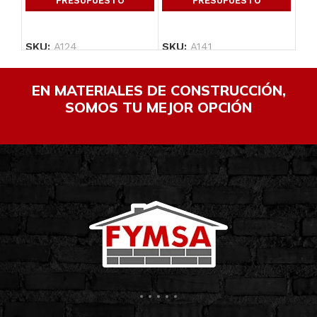
PRESUPUESTO
PRESUPUESTO
SKU:
A124
SKU:
A141
SK
EN MATERIALES DE CONSTRUCCIÓN,
SOMOS TU MEJOR OPCIÓN