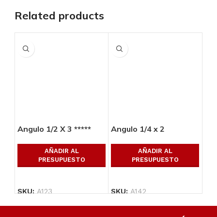
Related products
Angulo 1/2 X 3 *****
Angulo 1/4 x 2
Ang
AÑADIR AL
AÑADIR AL
PRESUPUESTO
PRESUPUESTO
SKU:
A123
SKU:
A142
SK