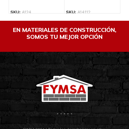
SKU:
A124
SKU:
A14112
SK
EN MATERIALES DE CONSTRUCCIÓN,
SOMOS TU MEJOR OPCIÓN