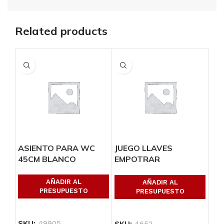
Related products
ASIENTO PARA WC
JUEGO LLAVES
MA
45CM BLANCO
EMPOTRAR
«Q
SOLDABLES CON
MANERALES
AÑADIR AL
AÑADIR AL
PRESUPUESTO
PRESUPUESTO
SKU:
49905
SK
SKU:
4652