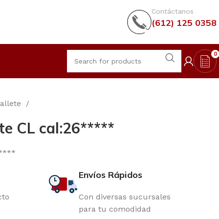
Contáctanos
(612) 125 0358
0
allete
e CL cal:26*****
****
Envíos Rápidos
cto
Con diversas sucursales
para tu comodidad