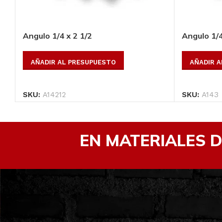
Angulo 1/4 x 2 1/2
Angulo 1/4
AÑADIR AL PRESUPUESTO
AÑADIR 
SKU:
A14212
SKU:
A143
EN MATERIALES 