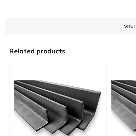
SKU
Lamina rectangul
pintro R-72 8′,
cal.:24*****
Related products
AÑADIR AL
PRESUPUESTO
SKU:
LP248