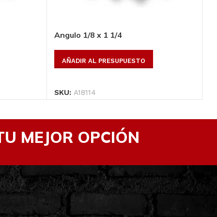
Ver Productos
Angulo 1/8 x 1 1/4
An
AÑADIR AL PRESUPUESTO
SKU:
A18114
S
TU MEJOR OPCIÓN