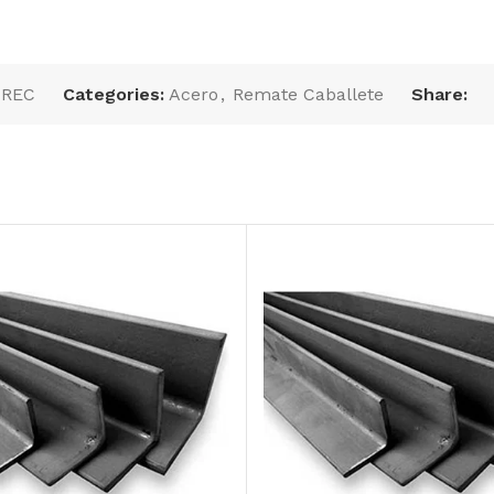
:
REC
Categories:
Acero
,
Remate Caballete
Share:
ar
PTR 5″ X 5″ cal. 3/16
VIGA IPR 8 X 6 1/2 X
color: rojo*****
41.7 Kg/m,
Largo:6.10 m
*****IMP
AÑADIR AL
AÑADIR AL
PRESUPUESTO
PRESUPUESTO
SKU:
PTR5R
SKU:
IPR8612417610