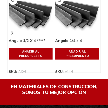
Angulo 1/2 X 4 *****
Angulo 1/4 x 4
Ang
AÑADIR AL
AÑADIR AL
PRESUPUESTO
PRESUPUESTO
SKU:
A124
SKU:
A144
SK
EN MATERIALES DE CONSTRUCCIÓN,
SOMOS TU MEJOR OPCIÓN