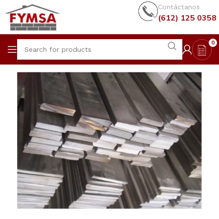
Contáctanos
(612) 125 0358
0