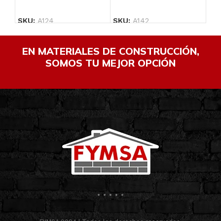
SKU:
A124
SKU:
A142
SK
EN MATERIALES DE CONSTRUCCIÓN,
SOMOS TU MEJOR OPCIÓN