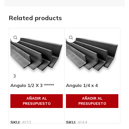
Related products
Angulo 1/2 X 3 *****
Angulo 1/4 x 4
Ang
AÑADIR AL
AÑADIR AL
PRESUPUESTO
PRESUPUESTO
SKU:
A123
SKU:
A144
SK