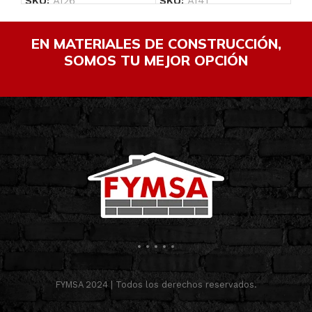
SKU:
A126
SKU:
A141
SK
EN MATERIALES DE CONSTRUCCIÓN,
SOMOS TU MEJOR OPCIÓN
FYMSA 2024 | Todos los derechos reservados.