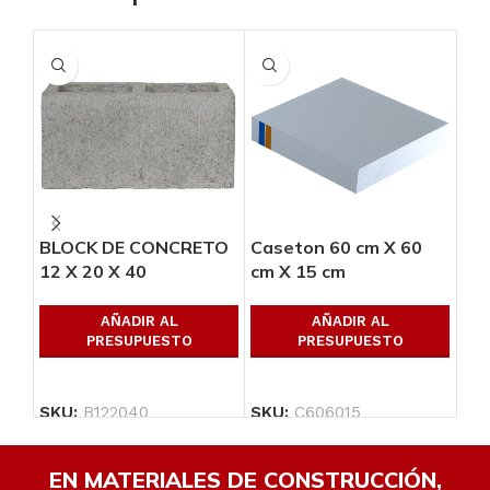
BLOCK DE CONCRETO
Caseton 60 cm X 60
Ca
12 X 20 X 40
cm X 15 cm
cm
AÑADIR AL
AÑADIR AL
PRESUPUESTO
PRESUPUESTO
SKU:
B122040
SKU:
C606015
SK
EN MATERIALES DE CONSTRUCCIÓN,