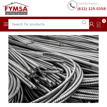
Contáctanos
(612) 125 0358
0