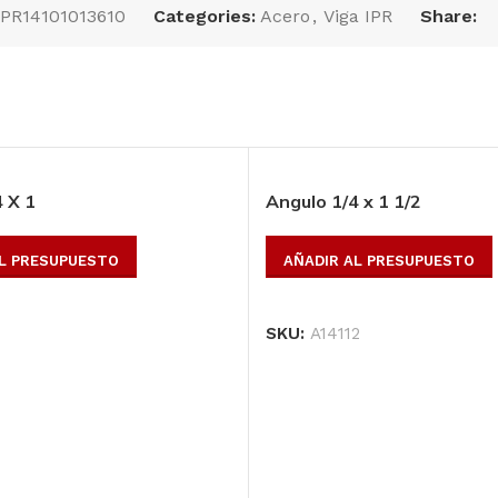
IPR14101013610
Categories:
Acero
,
Viga IPR
Share:
Lamina negra lisa 5′
Perfil tubular P-150,
X 10′, Cal.: 10*****
largo:6 m, cal.:20
AÑADIR AL
AÑADIR AL
PRESUPUESTO
PRESUPUESTO
 X 1
Angulo 1/4 x 1 1/2
SKU:
LNLC105X10
SKU:
P15020
AL PRESUPUESTO
AÑADIR AL PRESUPUESTO
SKU:
A14112