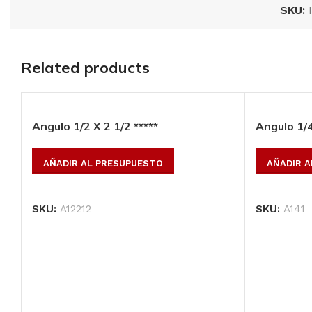
SKU:
Placa de acero
molino 6′ X 20′,
esp.:1 3/4″*****
Related products
AÑADIR AL
PRESUPUESTO
Angulo 1/2 X 2 1/2 *****
Angulo 1/4
SKU:
PH1346X20
AÑADIR AL PRESUPUESTO
AÑADIR 
SKU:
A12212
SKU:
A141