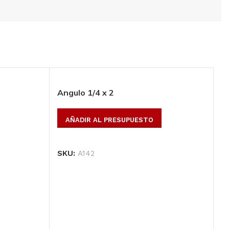
Todos los productos
Conoce toda nuestra línea de productos
Ver Productos
Angulo 1/4 x 2
AÑADIR AL PRESUPUESTO
SKU:
A142