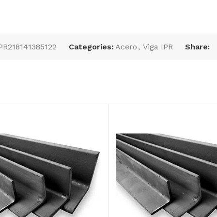
PR218141385122
Categories:
Acero
,
Viga IPR
Share:
HSS 10 x 6 Esp. 3/16
12.20 mt (358 kg)
*****
/4,
Teja pintro rojo Cal.
26 X 3.660 MT Largo
AÑADIR AL
PRESUPUESTO
AÑADIR AL
PRESUPUESTO
SKU:
HSS1063161220
SKU:
GROJO12