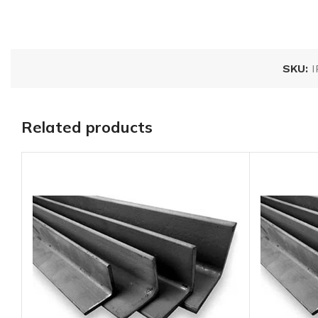
SKU:
I
Related products
PTR 4″ X 2″ cal. 1
color: azul*****
AÑADIR AL
PRESUPUESTO
SKU:
PTR42A