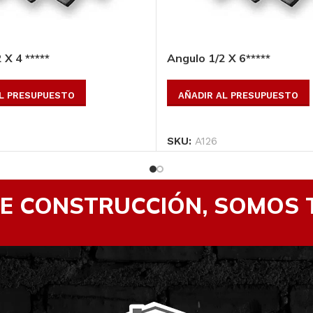
 X 4 *****
Angulo 1/2 X 6*****
AL PRESUPUESTO
AÑADIR AL PRESUPUESTO
SKU:
A126
DE CONSTRUCCIÓN, SOMOS 