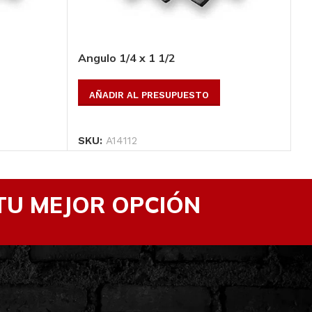
Ver Productos
Angulo 1/4 x 1 1/2
A
AÑADIR AL PRESUPUESTO
SKU:
A14112
S
TU MEJOR OPCIÓN