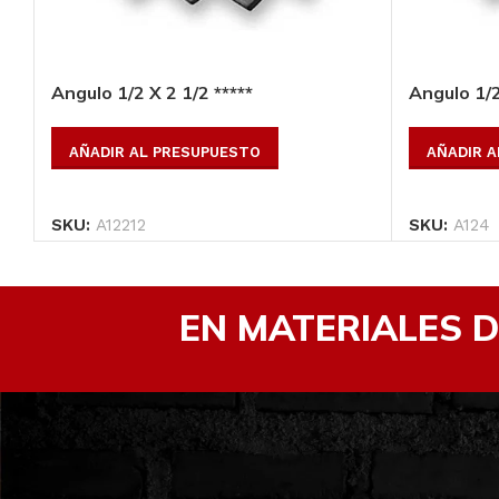
Angulo 1/2 X 2 1/2 *****
Angulo 1/2
AÑADIR AL PRESUPUESTO
AÑADIR 
SKU:
A12212
SKU:
A124
EN MATERIALES 