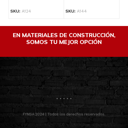
SKU:
A124
SKU:
A144
SK
EN MATERIALES DE CONSTRUCCIÓN,
SOMOS TU MEJOR OPCIÓN
FYMSA 2024 | Todos los derechos reservados.