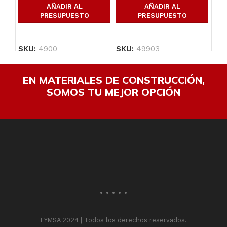
AÑADIR AL
AÑADIR AL
PRESUPUESTO
PRESUPUESTO
SKU:
4900
SKU:
49903
SK
EN MATERIALES DE CONSTRUCCIÓN,
SOMOS TU MEJOR OPCIÓN
FYMSA 2024 | Todos los derechos reservados.