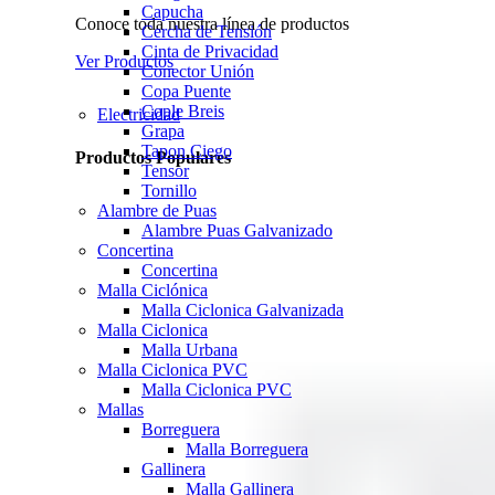
Capucha
Conoce toda nuestra línea de productos
Cercha de Tensión
Cinta de Privacidad
Ver Productos
Conector Unión
Copa Puente
Cople Breis
Electricidad
Grapa
Tapon Ciego
Productos Populares
Tensor
Tornillo
Alambre de Puas
Alambre Puas Galvanizado
Concertina
Concertina
Malla Ciclónica
Malla Ciclonica Galvanizada
Malla Ciclonica
Malla Urbana
Malla Ciclonica PVC
Malla Ciclonica PVC
Mallas
Borreguera
Malla Borreguera
Gallinera
Malla Gallinera