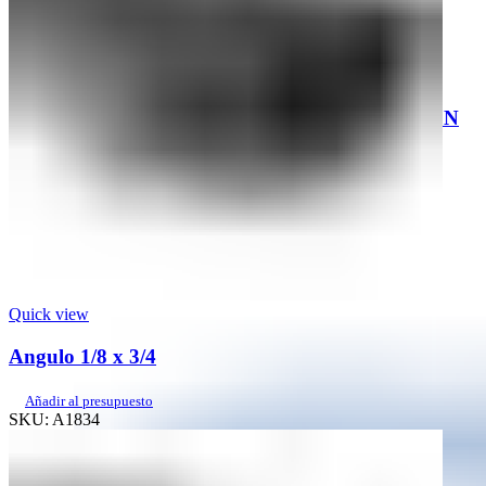
Quick view
METAL DESPLEGADO GALV. PLAFON
20M2, CAL.:22
Añadir al presupuesto
SKU:
MDESPGALVPLA
Quick view
Angulo 1/8 x 3/4
Añadir al presupuesto
SKU:
A1834