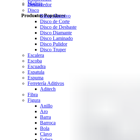
Madera
Destorzedor
Disco
Productos Populares
Disco Abrasivo
Disco de Corte
Disco de Desbaste
Disco Diamante
Disco Laminado
Disco Pulidor
Disco Truper
Escalera
Escoba
Escuadra
Espatula
Espuma
Ferretería Aditivos
Aditech
Fibra
Figura
Anillo
Aro
Barra
Barroca
Bola
Clavo
Esfera