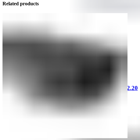
Related products
Quick view
CANAL CPS 8 X 27.9 KG/ M LARGO 12.20
M *****
Añadir al presupuesto
SKU:
CC82791220