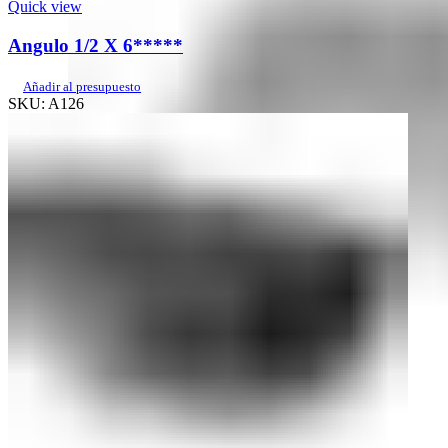
Quick view
Angulo 1/2 X 6*****
Añadir al presupuesto
SKU:
A126
Quick view
Losacero 25 largo:16′ cal. 18****