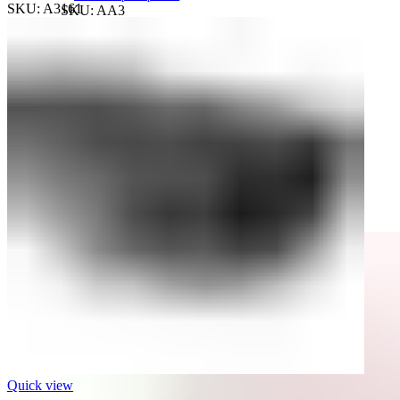
SKU:
A3161
SKU:
AA3
Todos los productos
Conoce toda nuestra línea de productos
Ver Productos
Construcción
Productos Populares
Quick view