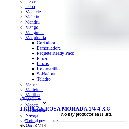
Llave
Lona
Machete
Maletin
Mandril
Mango
Manguera
Maquinaria
Cortadora
Esmeriladora
Paquete Ready Pack
Pinza
Pinzas
Rotomartillo
Soldadora
Taladro
Marro
Martelina
Martillo
Quick view
Mazo
X
X
Mecate
TRIPLAY ROSA MORADA 1/4 4 X 8
Motosierra
No hay productos en la lista
No hay productos en la lista
Navaja
Nivel
Añadir al presupuesto
SKU:
TRM14
Nudo