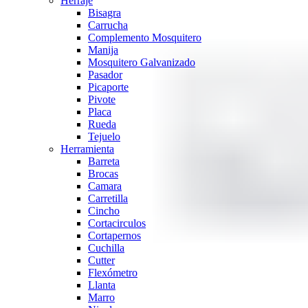
Herraje
Bisagra
Carrucha
Complemento Mosquitero
Manija
Mosquitero Galvanizado
Pasador
Picaporte
Pivote
Placa
Rueda
Tejuelo
Herramienta
Barreta
Brocas
Camara
Carretilla
Cincho
Cortacirculos
Cortapernos
Cuchilla
Cutter
Flexómetro
Llanta
Marro