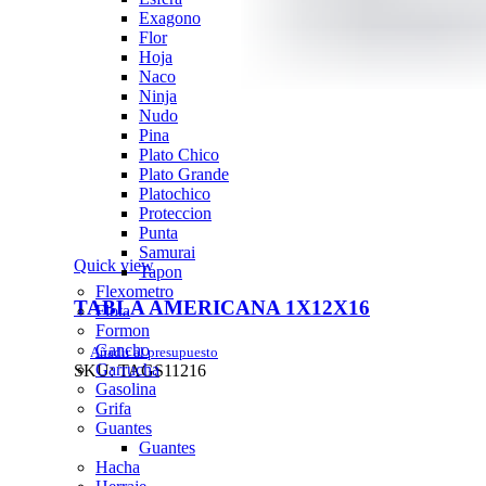
Exagono
Flor
Hoja
Naco
Ninja
Nudo
Pina
Plato Chico
Plato Grande
Platochico
Proteccion
Punta
Samurai
Quick view
Tapon
Flexometro
TABLA AMERICANA 1X12X16
Flota
Formon
Gancho
Añadir al presupuesto
Garrucha
SKU:
TAGS11216
Gasolina
Grifa
Guantes
Guantes
Hacha