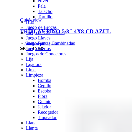
Nivel
Pala
Talacho
Tornillo
Quick view
Hilo
Juego de Brocas
TRIPLAY PINO 5/8″ 4X8 CD AZUL
Juego de Conectores
Juego Llaves
Juego Puntas Combinadas
Añadir al presupuesto
Juego Sierras
SKU:
T5848
Juegos de Conectores
Lija
Lijadora
Lima
Limpieza
Bomba
Cepillo
Escoba
Fibra
Guante
Jalador
Recogedor
Trapeador
Llana
Llanta