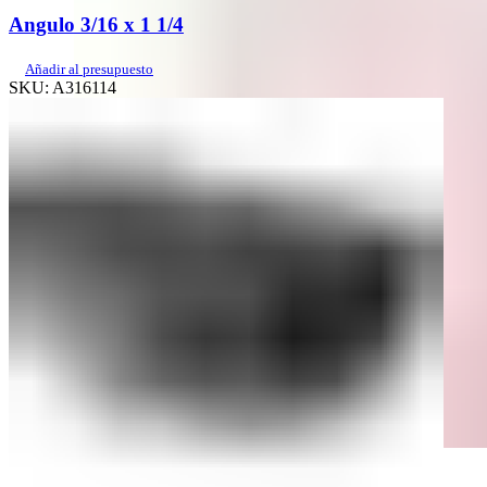
Angulo 3/16 x 1 1/4
Añadir al presupuesto
SKU:
A316114
Quick view