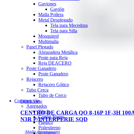
Gaviones
Gavión
Malla Pollera
Metal Desplegado
Tela para Mecedora
Tela para Silla
Mosquired
Multimalla
Panel Plegado
Abrazadera Metálica
Poste para Reja
Reja DEACERO
Poste Ganadero
Poste Ganadero
Rejacero
Rejacero Gótico
Tubo Cerca
Tubo de Cerco
Construcción
Quick view
Agregados
Block
CENTRO DE CARGA QO 8-16P 1F-3H 100
Cartón Negro
N3R P/INTERPERIE SQD
Plástico
Poliestireno
Añadir al presupuesto
Registros