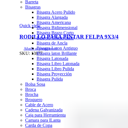
Barreta
Bisagras
Bisagra Acero Pulido
Bisagra Alargada
Bisagra Americana
Quick view
Bisagra Bidimensional
Bisagra Brazo Corto
RODILLO PARA PINTAR FELPA 9X3/4
Bisagra Cromo mate
Bisagra de Ancla
Bisagra Laton Antiguo
Añadir al presupuesto
Bisagra laton Brillante
SKU:
13877
Bisagra Latonada
Bisagra Libro Latonada
Bisagra Libro Pulida
Bisagra Proyección
Bisagra Pulida
Bolsa Sosa
Broca
Brocha
Broquero
Cable de Acero
Cadena Galvanizada
Caja para Herramienta
Camara para lLanta
Carda de Copa