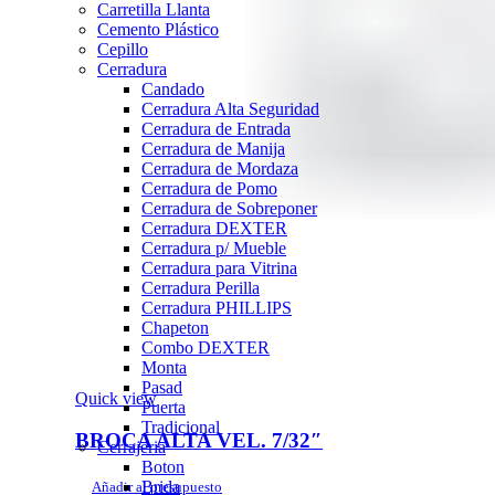
Carretilla Llanta
Cemento Plástico
Cepillo
Cerradura
Candado
Cerradura Alta Seguridad
Cerradura de Entrada
Cerradura de Manija
Cerradura de Mordaza
Cerradura de Pomo
Cerradura de Sobreponer
Cerradura DEXTER
Cerradura p/ Mueble
Cerradura para Vitrina
Cerradura Perilla
Cerradura PHILLIPS
Chapeton
Combo DEXTER
Monta
Pasad
Quick view
Puerta
Tradicional
BROCA ALTA VEL. 7/32″
Cerrajeria
Boton
Brida
Añadir al presupuesto