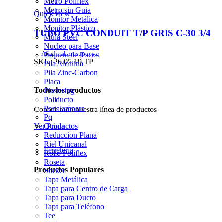
Metro Poliflex
Metro sin Guia
Quick view
Monitor Metálica
Monitor Plástico
TUBO PVC CONDUIT T/P GRIS C-30 3/4
Mufa Steel
Nucleo para Base
Añadir al presupuesto
Paquete de Focos
SKU:
26.05.19.TP
Pila Alcalina
Pila Zinc-Carbon
Placa
Todos los productos
Plastering
Poliducto
Portalampara
Conoce toda nuestra línea de productos
Pq
Quinta
Ver Productos
Reduccion Plana
Riel Unicanal
Ferretería
Rollo Poliflex
Roseta
Productos Populares
Socket
Tapa Metálica
Tapa para Centro de Carga
Tapa para Ducto
Tapa para Teléfono
Tee