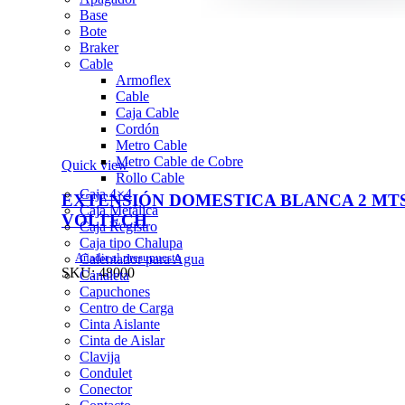
Base
Bote
Braker
Cable
Armoflex
Cable
Caja Cable
Cordón
Metro Cable
Metro Cable de Cobre
Quick view
Rollo Cable
Caja 4×4
EXTENSIÓN DOMESTICA BLANCA 2 MTS
Caja Metálica
VOLTECH
Caja Registro
Caja tipo Chalupa
Añadir al presupuesto
Calentador para Agua
SKU:
48000
Canaleta
Capuchones
Centro de Carga
Cinta Aislante
Cinta de Aislar
Clavija
Condulet
Conector