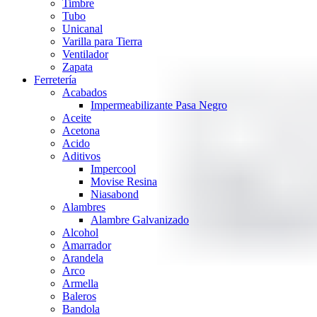
Timbre
Tubo
Unicanal
Varilla para Tierra
Ventilador
Zapata
Ferretería
Acabados
Impermeabilizante Pasa Negro
Aceite
Acetona
Acido
Aditivos
Impercool
Movise Resina
Niasabond
Alambres
Alambre Galvanizado
Alcohol
Amarrador
Arandela
Arco
Armella
Baleros
Bandola