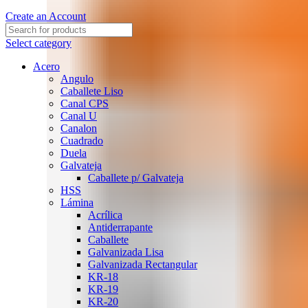
Create an Account
Select category
Acero
Angulo
Caballete Liso
Canal CPS
Canal U
Canalon
Cuadrado
Duela
Galvateja
Caballete p/ Galvateja
HSS
Lámina
Acrílica
Antiderrapante
Caballete
Galvanizada Lisa
Galvanizada Rectangular
KR-18
KR-19
KR-20