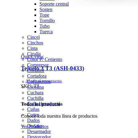
Soporte central
Sosten
Tope
Tornillo
Tubo
Tuerca
Cincel
Cinchos
Cinta
Cizalla
Quick view
Color P/ Cemento
Compresor
Tejuelo 3 T3 (ASH-0433)
Cortador
Cortadora
Añadir al presupuesto
Cortapernos
SKU:
T3
Creolina
Cuchara
Cuchilla
Cuña Hexagonal
Todos los productos
Cuñas
Cutter
Conoce toda nuestra línea de productos
Dados
Dedales
Ver Productos
Desarmador
Destorcedor