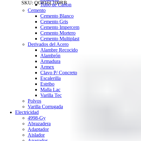
SKU:
QO816L100RB
Tubo de Carton
Cemento
Cemento Blanco
Cemento Gris
Cemento Impercem
Cemento Mortero
Cemento Multiplast
Derivados del Acero
Alambre Recocido
Alambrón
Armadura
Armex
Clavo P/ Concreto
Escalerilla
Estribo
Malla Lac
Varilla Tec
Polvos
Varilla Corrugada
Electricidad
4998-Gy
Abrazadera
Adaptador
Aislador
Apagador