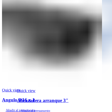
Quick view
Quick view
Angulo 3/16 x 1
Abrazadera arranque 3″
Añadir al presupuesto
Añadir al presupuesto