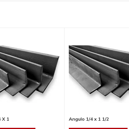
Solera 1/8 x 1/2,
largo:6 mts
Tubular zintro V-
121, largo: 6 m,
AÑADIR AL
cal.:20*****
PRESUPUESTO
AÑADIR AL
PRESUPUESTO
SKU:
S1812
SKU:
ZV12120
 X 1
Angulo 1/4 x 1 1/2