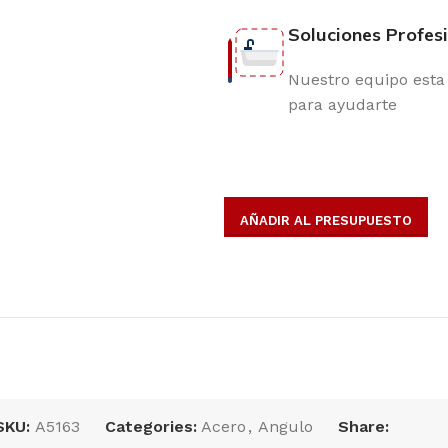
Soluciones Profes
Nuestro equipo esta 
para ayudarte
AÑADIR AL PRESUPUESTO
opulares
SKU:
A5163
Categories:
Acero
,
Angulo
Share: