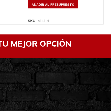
Ver Productos
AÑADIR AL PRESUPUESTO
SKU:
A14114
S
TU MEJOR OPCIÓN