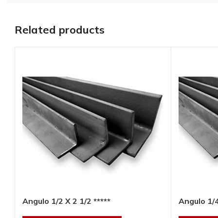
Related products
Placa de acero
molino 8′ X 20′,
esp.:4″*****
AÑADIR AL
PRESUPUESTO
SKU:
PH48X20
Angulo 1/2 X 2 1/2 *****
Angulo 1/4