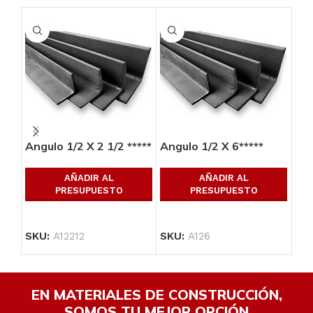
Angulo 1/2 X 2 1/2 *****
Angulo 1/2 X 6*****
Ang
AÑADIR AL
AÑADIR AL
PRESUPUESTO
PRESUPUESTO
SKU:
A12212
SKU:
A126
SK
EN MATERIALES DE CONSTRUCCIÓN,
SOMOS TU MEJOR OPCIÓN