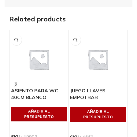
Related products
ASIENTO PARA WC
JUEGO LLAVES
MA
40CM BLANCO
EMPOTRAR
«K
SOLDABLES CON
MANERALES
AÑADIR AL
AÑADIR AL
PRESUPUESTO
PRESUPUESTO
SKU:
49903
SK
SKU:
4652