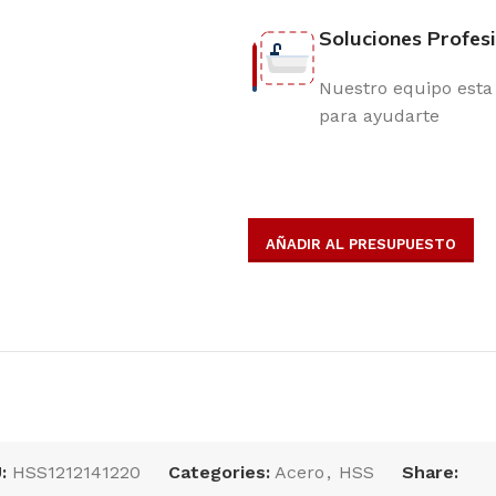
Soluciones Profes
Nuestro equipo esta 
para ayudarte
AÑADIR AL PRESUPUESTO
opulares
U:
HSS1212141220
Categories:
Acero
,
HSS
Share: