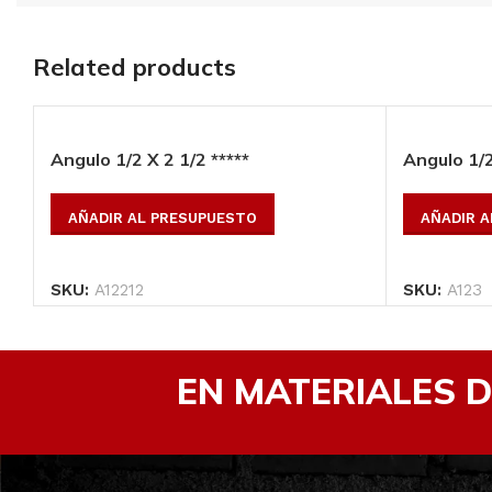
Related products
Angulo 1/2 X 2 1/2 *****
Angulo 1/2
TEE DE 1/8 X 1”**
AÑADIR AL PRESUPUESTO
AÑADIR 
AÑADIR AL
PRESUPUESTO
SKU:
A12212
SKU:
A123
SKU:
TEE181
EN MATERIALES 