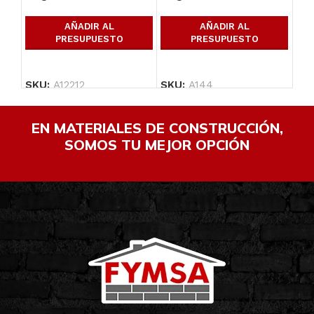
AÑADIR AL
AÑADIR AL
PRESUPUESTO
PRESUPUESTO
SKU:
A12212
SKU:
A144
SK
EN MATERIALES DE CONSTRUCCIÓN,
SOMOS TU MEJOR OPCIÓN