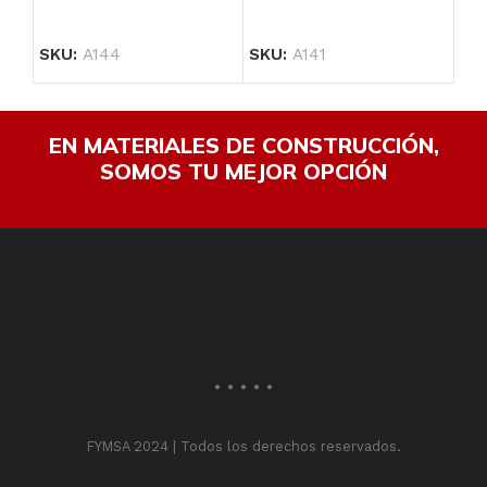
SKU:
A144
SKU:
A141
SK
EN MATERIALES DE CONSTRUCCIÓN,
SOMOS TU MEJOR OPCIÓN
FYMSA 2024 | Todos los derechos reservados.