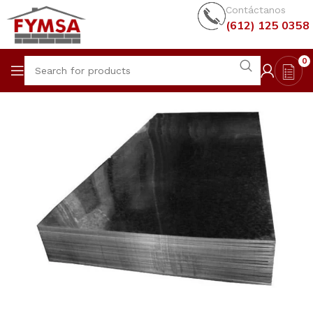
Contáctanos
(612) 125 0358
0