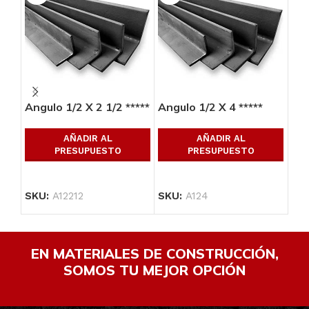
Angulo 1/2 X 2 1/2 *****
Angulo 1/2 X 4 *****
Ang
AÑADIR AL
AÑADIR AL
PRESUPUESTO
PRESUPUESTO
SKU:
A12212
SKU:
A124
SK
EN MATERIALES DE CONSTRUCCIÓN,
SOMOS TU MEJOR OPCIÓN