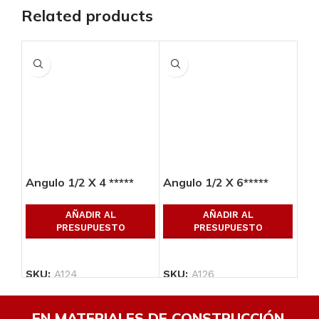
Related products
Angulo 1/2 X 4 *****
Angulo 1/2 X 6*****
Ang
AÑADIR AL
AÑADIR AL
PRESUPUESTO
PRESUPUESTO
SKU:
A124
SKU:
A126
SK
EN MATERIALES DE CONSTRUCCIÓN,