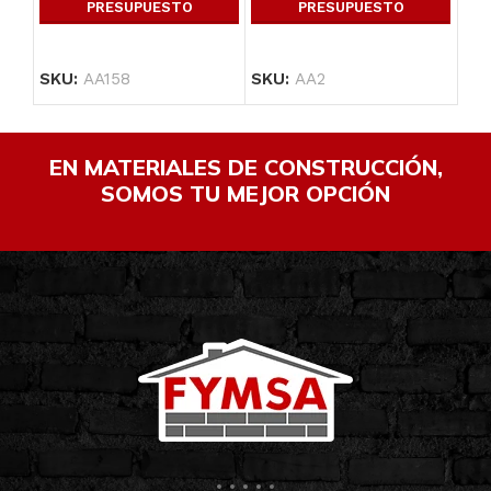
PRESUPUESTO
PRESUPUESTO
SK
SKU:
AA158
SKU:
AA2
EN MATERIALES DE CONSTRUCCIÓN,
SOMOS TU MEJOR OPCIÓN