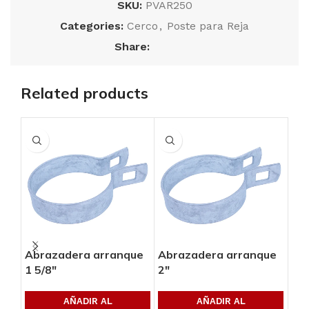
SKU:
PVAR250
Categories:
Cerco
,
Poste para Reja
Share:
Related products
Abrazadera arranque
Abrazadera arranque
Bis
1 5/8″
2″
AÑADIR AL
AÑADIR AL